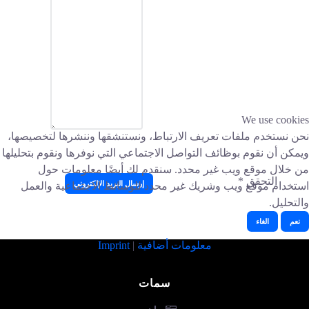
We use cookies
نحن نستخدم ملفات تعريف الارتباط، ونستنشقها وننشرها لتخصيصها،
ويمكن أن نقوم بوظائف التواصل الاجتماعي التي نوفرها ونقوم بتحليلها
من خلال موقع ويب غير محدد. سنقدم لك أيضًا معلومات حول
التحقق
*
إرسال البريد الإلكتروني
استخدام موقع ويب وشريك غير محدد للوسائط الاجتماعية والعمل
والتحليل.
نعم
الغاء
معلومات أضافية
|
Imprint
سمات